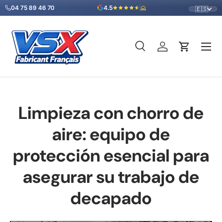
04 75 89 46 70
4.5
🇪🇸
Ir al contenido
Menú
Buscar
Iniciar sesión
Carrito
Buscar
Tipo de producto
Todos
Limpieza con chorro de
aire: equipo de
protección esencial para
asegurar su trabajo de
decapado