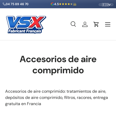
04 75 89 46 70
4.5
🇪🇸
Ir al contenido
Menú
Buscar
Iniciar sesión
Carrito
Buscar
Tipo de producto
Todos
Accesorios de aire
comprimido
Accesorios de aire comprimido: tratamientos de aire,
depósitos de aire comprimido, filtros, racores, entrega
gratuita en Francia