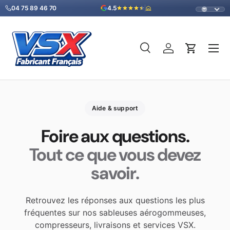
04 75 89 46 70
4.5
🌐
Direkt zum Inhalt
Menü
Suche
Einloggen
Einkaufsw
Suchen
Art
Alle
Aide & support
Foire aux questions.
Tout ce que vous devez
savoir.
Retrouvez les réponses aux questions les plus
fréquentes sur nos sableuses aérogommeuses,
compresseurs, livraisons et services VSX.