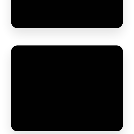
Compresseur JAVAC TX3-BIS
Compresseur Prodif 4 CV 100 litres
Silencieux PROSIL4100