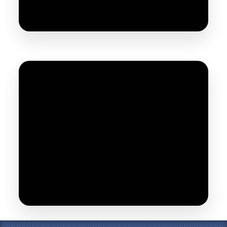
Sableuse Aérogommeuse VSX 40 Litres
Compresseur Prodif 4CV 180 Litres PROSIL
4100