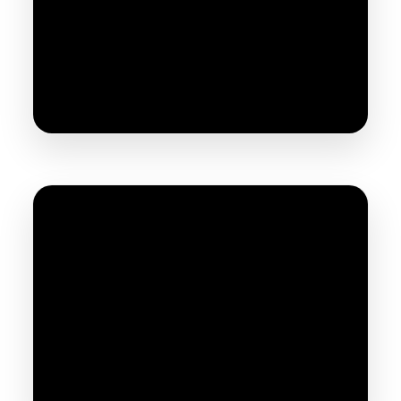
Présentation Sableuse Aérogommeuse
VSX Pocket
Mise en route compresseur KINGAIR 13 CV