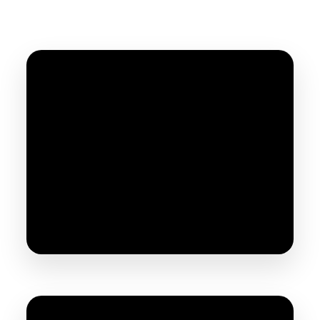
VIDÉOS DÉMO
MODÈLES TESTÉS
CHANTIER RÉEL
ATELIER ARDÈCHE
Démo et test de la Sableuse
Aérogommeuse VSX Pocket