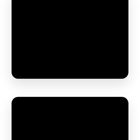
Explications Semi auto et automatique
Sableuss Aérogommeuses VSX