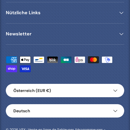
Nützliche Links
Newsletter
Zahlungsmethoden
Land/Region
Österreich (EUR €)
Sprache
Deutsch
© 2026
VSX : Vente en ligne de Sableuses Aérogommeuses -