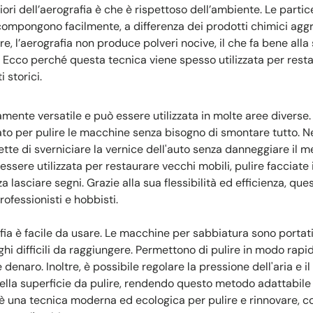
ori dell’aerografia è che è rispettoso dell’ambiente. Le partice
ompongono facilmente, a differenza dei prodotti chimici aggress
tre, l’aerografia non produce polveri nocive, il che fa bene alla s
no. Ecco perché questa tecnica viene spesso utilizzata per resta
storici.
mente versatile e può essere utilizzata in molte aree diverse.
ato per pulire le macchine senza bisogno di smontare tutto. N
te di sverniciare la vernice dell'auto senza danneggiare il me
 essere utilizzata per restaurare vecchi mobili, pulire facciate
za lasciare segni. Grazie alla sua flessibilità ed efficienza, q
ofessionisti e hobbisti.
afia è facile da usare. Le macchine per sabbiatura sono portat
oghi difficili da raggiungere. Permettono di pulire in modo rapid
naro. Inoltre, è possibile regolare la pressione dell'aria e il 
della superficie da pulire, rendendo questo metodo adattabile 
ia è una tecnica moderna ed ecologica per pulire e rinnovare, 