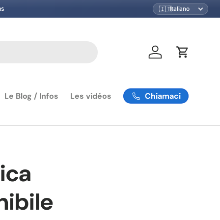
🇮🇹
ns
Accedi
Carrello
Chiamaci
Le Blog / Infos
Les vidéos
ica
nibile