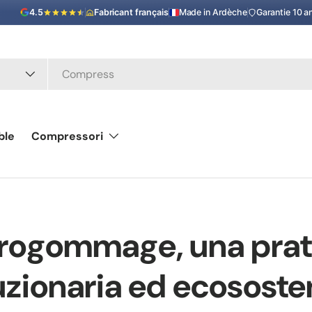
4.5
Fabricant français
Made in Ardèche
Garantie 10 a
ble
Compressori
rogommage, una prat
uzionaria ed ecososte