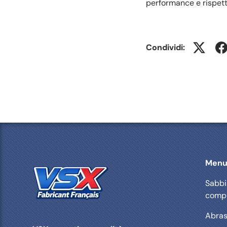
performance e rispett
Condividi:
Men
Sabbia
comp
Abras