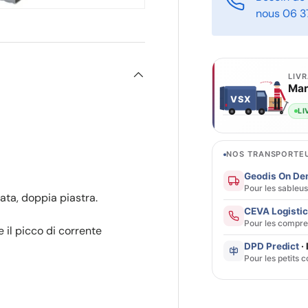
nous 06 3
LIV
Mar
VSX
VSX
LI
NOS TRANSPORTEU
Geodis On D
Pour les sableu
ata, doppia piastra.
CEVA Logisti
Pour les compre
 il picco di corrente
DPD Predict
· 
Pour les petits c