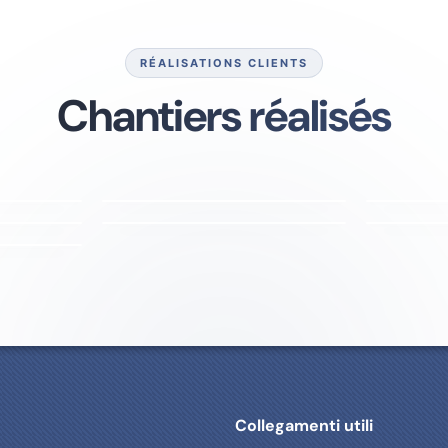
RÉALISATIONS CLIENTS
Chantiers réalisés
200 MESH
LIZZY
100 L 4CV
120 MESH
75 Litr
LIZZ
SH
120 MESH
PARQUET
COQUE F
BOIS CHÊNE
VOLET P
u
Collegamenti utili