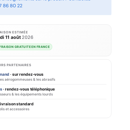
7 86 80 22
RAISON ESTIMÉE
di 11 août
2026
VRAISON GRATUITE EN FRANCE
RS PARTENAIRES
emand
· sur rendez-vous
ses aérogommeuses & les abrasifs
cs
· rendez-vous téléphonique
sseurs & les équipements lourds
livraison standard
olis et accessoires