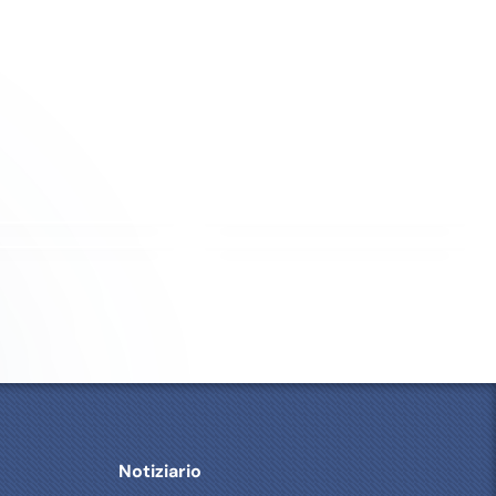
es
9CV
120 MESH
LIZZY
100 L 4CV
80 MESH
Y MAX
200L 5,5CV
MULTIJET FIN
ZEN 75L
150L 3CV
200 MESH
IBRE DE VERRE
JANTES
A
A
INS
P
V
R
A
È
N
S
T
Notiziario