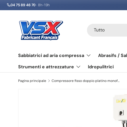
04 75 89 46 70
· 8h-19h
Passa ai contenuti
Cerca
Tipo prodotto
Tutto
Sabbiatrici ad aria compressa
Abrasifs / Sa
Strumenti e attrezzature
Idropulitrici
Pagina principale
Compressore fisso doppio platino monofase ad alta portata: 42 m³/h - serbatoio 270 litri - LACME - 462990