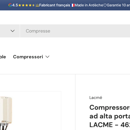
4.5
Fabricant français
Made in Ardèche
Garantie 10 a
ble
Compressori
Lacmé
Compressore
ad alta port
LACME - 4