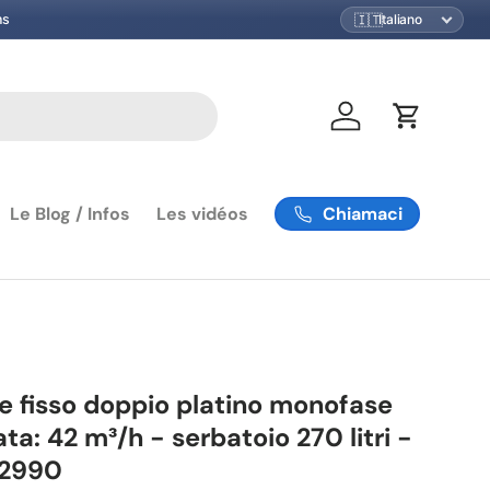
🇮🇹
ns
Accedi
Carrello
Chiamaci
Le Blog / Infos
Les vidéos
 fisso doppio platino monofase
ata: 42 m³/h - serbatoio 270 litri -
62990