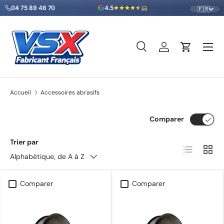
04 75 89 46 70
4.5
🇫🇷
Aller au contenu
Menu
Recherche
Se connecter
Panier
Recherche
Type de produit
Tous
Accueil
Accessoires abrasifs
Comparer
Trier par
Liste
Grille
Alphabétique, de A à Z
Comparer
Comparer