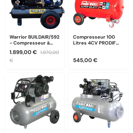
Warrior BUILDAIR/592
Compresseur 100
- Compresseur à
Litres 4CV PRODIF
pistons lubrifié 4 CV
SILENCIEUX série
1.899,00 €
1.970,00
— Monophasé / Nuair
classique
545,00 €
€