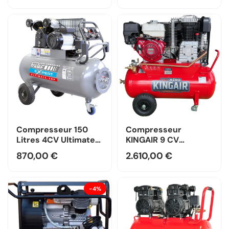
Compresseur 150
Compresseur
Litres 4CV Ultimate
KINGAIR 9 CV
PRODIF —
Thermique 100 Litres
870,00 €
2.610,00 €
Monophasé / Prodif
-4%