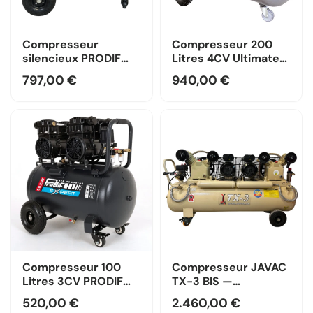
Compresseur
Compresseur 200
silencieux PRODIF
Litres 4CV Ultimate
180 litres 4 CV 8 bar -
PRODIF —
797,00 €
940,00 €
PROSIL4180
Monophasé / Prodif
Compresseur 100
Compresseur JAVAC
Litres 3CV PRODIF
TX-3 BIS —
SILENCIEUX
Monophasé / JAVAC
520,00 €
2.460,00 €