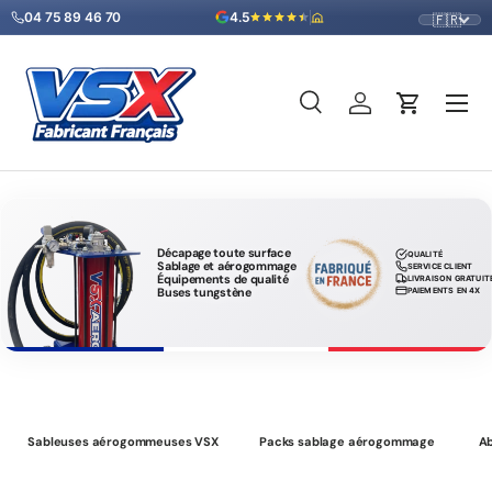
04 75 89 46 70
4.5
🇫🇷
Aller au contenu
Menu
Recherche
Se connecter
Panier
Recherche
Type de produit
Tous
Sableuses aérogommeuses VSX 
Décapage toute surface
QUALITÉ
Sablage et aérogommage
SERVICE CLIENT
Équipements de qualité
LIVRAISON GRATUIT
Buses tungstène
PAIEMENTS EN 4X
Sableuses aérogommeuses VSX
Packs sablage aérogommage
Ab