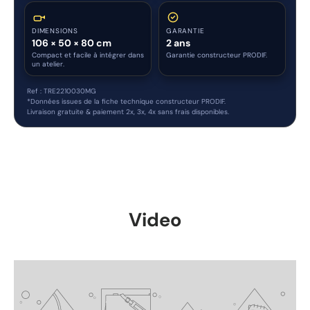
DIMENSIONS
GARANTIE
106 × 50 × 80 cm
2 ans
Compact et facile à intégrer dans
Garantie constructeur PRODIF.
un atelier.
Ref : TRE2210030MG
*Données issues de la fiche technique constructeur PRODIF.
Livraison gratuite & paiement 2x, 3x, 4x sans frais disponibles.
Video