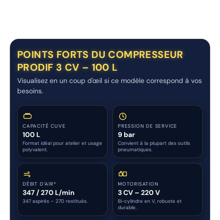
POINTS FORTS DU COMPRESSEUR
PRODIF 3 CV – 100 L
Visualisez en un coup d'œil si ce modèle correspond à vos
besoins.
CAPACITÉ CUVE
PRESSION DE SERVICE
100 L
9 bar
Format idéal pour atelier et usage
Convient à la plupart des outils
polyvalent.
pneumatiques.
DÉBIT D’AIR*
MOTORISATION
347 / 270 L/min
3 CV – 220 V
347 aspirés – 270 restitués.
Bi-cylindre en V, robuste et
durable.