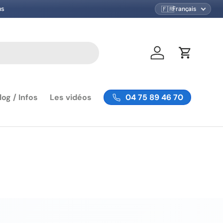
🇫🇷
ns
Se connecter
Panier
04 75 89 46 70
log / Infos
Les vidéos