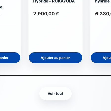
Hybride – ROKAYODA
hybrid
ée
L
2.990,00 €
6.330,
anier
Ajouter au panier
Ajou
Voir tout