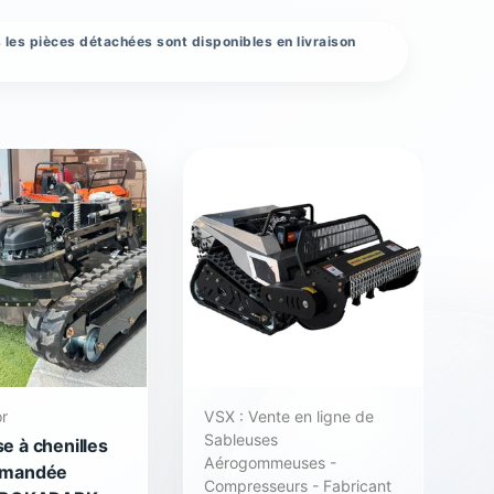
 les pièces détachées sont disponibles en livraison
r
VSX : Vente en ligne de
R
Sableuses
e à chenilles
T
Aérogommeuses -
mmandée
d
Compresseurs - Fabricant