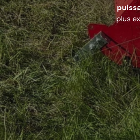
puissa
plus e