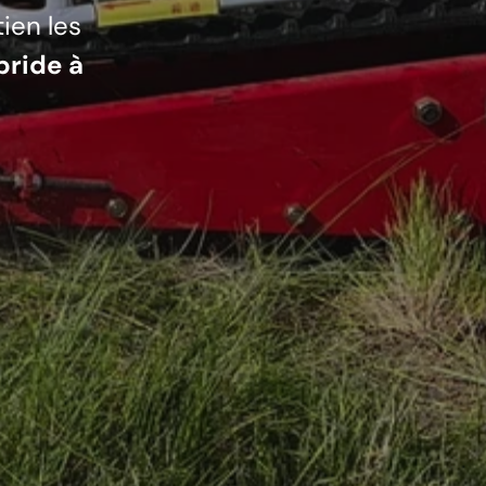
ien les
ride à