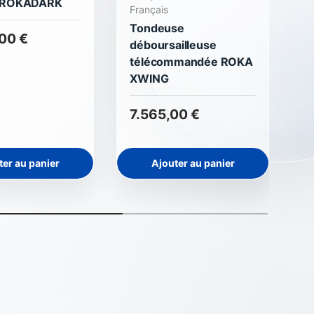
e ROKADARK
f
Français
R
Tondeuse
00 €
déboursailleuse
8
télécommandée ROKA
XWING
7.565,00 €
ter au panier
Ajouter au panier