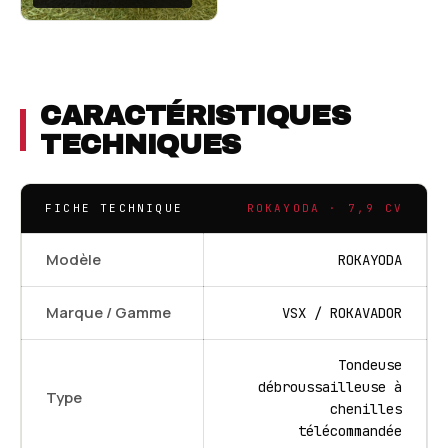
CARACTÉRISTIQUES
TECHNIQUES
FICHE TECHNIQUE
ROKAYODA · 7,9 CV
Modèle
ROKAYODA
Marque / Gamme
VSX / ROKAVADOR
Tondeuse
débroussailleuse à
Type
chenilles
télécommandée