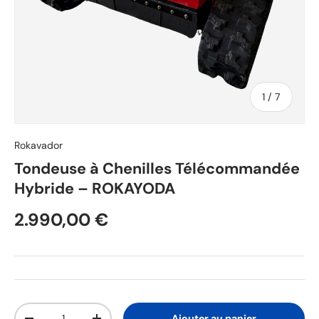
de
1
/
7
Rokavador
Tondeuse à Chenilles Télécommandée
Hybride – ROKAYODA
2.990,00 €
Qté
Ajouter au panier