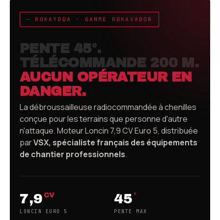
— ROKAYODA · GAMME ROKAVADOR
PENTE 45°.
TÉLÉCOMMANDE 200 M.
AUCUN OPÉRATEUR EN
DANGER.
La débroussailleuse radiocommandée à chenilles
conçue pour les terrains que personne d'autre
n'attaque. Moteur Loncin 7,9 CV Euro 5, distribuée
par
VSX, spécialiste français des équipements
de chantier professionnels
.
7,9
45
CV
°
LONCIN EURO 5
PENTE MAX