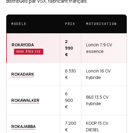
distribués par VSX, fabricant français.
MODÈLE
PRIX
MOTORISATION
2
ROKAYODA
Loncin 7,9 CV
990
essence
VOUS ÊTES ICI
€
6 330
Loncin 16 CV
ROKADARK
€
hybride
6
B&S 13,5 CV
ROKAWALKER
900
hybride
€
7 200
KOOP 15 CV
ROKAJABBA
€
DIESEL