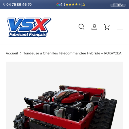
04 75 89 46 70
4.5
🇫🇷
Aller au contenu
Menu
Recherche
Se connecter
Panier
Recherche
Type de produit
Tous
Accueil
Tondeuse à Chenilles Télécommandée Hybride – ROKAYODA