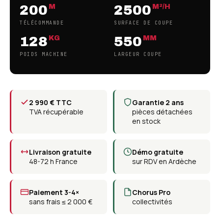
200
2500
M
M²/H
TÉLÉCOMMANDE
SURFACE DE COUPE
128
550
KG
MM
POIDS MACHINE
LARGEUR COUPE
2 990 € TTC
Garantie 2 ans
TVA récupérable
pièces détachées
en stock
Livraison gratuite
Démo gratuite
48-72 h France
sur RDV en Ardèche
Paiement 3-4×
Chorus Pro
sans frais ≤ 2 000 €
collectivités