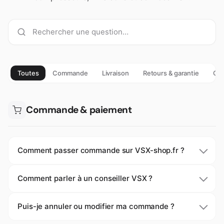
Toutes
Commande
Livraison
Retours & garantie
Cho
Commande & paiement
Comment passer commande sur VSX-shop.fr ?
Comment parler à un conseiller VSX ?
Puis-je annuler ou modifier ma commande ?