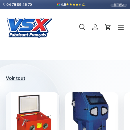
04 75 89 46 70
4.5
🇫🇷
Aller au contenu
Menu
Recherche
Se connecter
Panier
Recherche
Type de produit
Tous
Voir tout