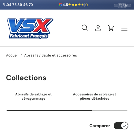
04 75 89 46 70
4.5
🇫🇷
Aller au contenu
Menu
Recherche
Se connecter
Panier
Recherche
Type de produit
Tous
Accueil
Abrasifs / Sable et accessoires
Collections
Abrasifs de sablage et
Accessoires de sablage et
aérogommage
pièces détachées
Comparer