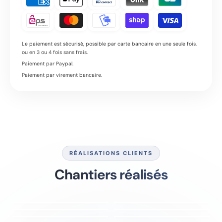
Le paiement est sécurisé, possible par carte bancaire en une seule fois,
ou en 3 ou 4 fois sans frais.
Paiement par Paypal.
Paiement par virement bancaire.
RÉALISATIONS CLIENTS
Chantiers réalisés
MAGGY
200L 4CV
200 MESH
ZEN 75L
150L 3CV
200 MESH
LIZZY
100 L 4CV
120 MESH
75 Litres
9CV
120 MESH
LIZZY
100 L 4CV
80 MESH
LIZZY
100 L 3CV
120 MESH
A
A
LIZZY MAX
200L 5,5CV
LIZZY
200 MESH
P
V
R
A