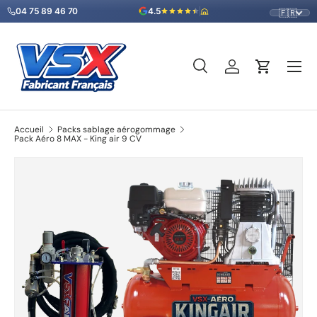
04 75 89 46 70
4.5
🇫🇷
Aller au contenu
Menu
Recherche
Se connecter
Panier
Recherche
Type de produit
Tous
Accueil
Packs sablage aérogommage
Pack Aéro 8 MAX - King air 9 CV