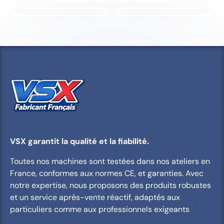
MULTIJET FIN
ZEN 75L
150L 3CV
200 MESH
PARQUET
COQUE FIBRE DE VERRE
È
N
S
T
LIZZY
200L 5,5CV
80 MESH
MAGGY
150L 4CV
120 MESH
JANTES
BOIS CHÊNE
A
A
BOIS CHÊNE
P
V
A
A
R
A
VOLET PINS
P
V
È
N
A
A
R
A
S
T
CHARPENTE CHÊNE
P
V
È
N
R
A
S
T
È
N
S
T
VSX garantit la qualité et la fiabilité.
Toutes nos machines sont testées dans nos ateliers en
France, conformes aux normes CE, et garanties. Avec
notre expertise, nous proposons des produits robustes
et un service après-vente réactif, adaptés aux
particuliers comme aux professionnels exigeants