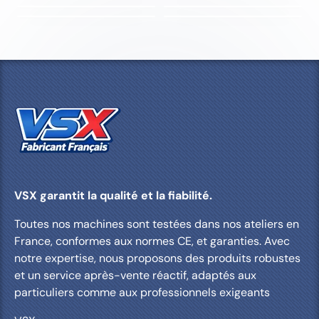
S
T
LIZZY
200L 5,5CV
80 MESH
MAGGY
150L 4CV
120 MESH
JANTES
BOIS CHÊNE
A
A
BOIS CHÊNE
P
V
A
A
R
A
VOLET PINS
P
V
È
N
A
A
R
A
S
T
CHARPENTE CHÊNE
P
V
È
N
R
A
S
T
È
N
S
T
VSX garantit la qualité et la fiabilité.
Toutes nos machines sont testées dans nos ateliers en
France, conformes aux normes CE, et garanties. Avec
notre expertise, nous proposons des produits robustes
et un service après-vente réactif, adaptés aux
particuliers comme aux professionnels exigeants