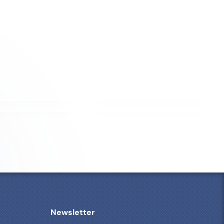
es
9CV
120 MESH
LIZZY
100 L 4CV
80 MESH
Y MAX
200L 5,5CV
MULTIJET FIN
ZEN 75L
150L 3CV
200 MESH
IBRE DE VERRE
JANTES
A
A
INS
P
V
R
A
È
N
S
T
Newsletter