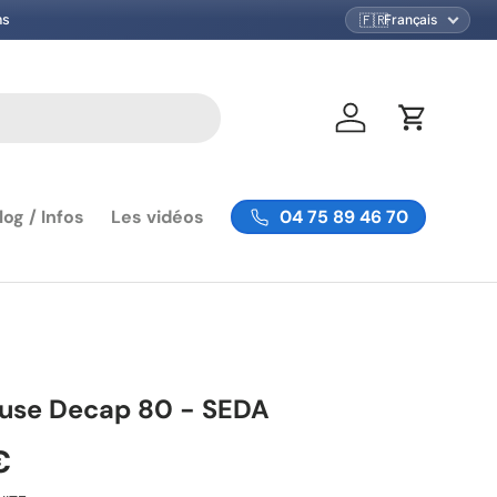
🇫🇷
ns
Se connecter
Panier
04 75 89 46 70
log / Infos
Les vidéos
se Decap 80 - SEDA
€