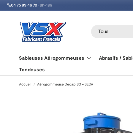
04 75 89 46 70
· 8h-19h
Aller au contenu
Recherche
Type de produit
Tous
Sableuses Aérogommeuses
Abrasifs / Sab
Tondeuses
Accueil
Aérogommeuse Decap 80 - SEDA