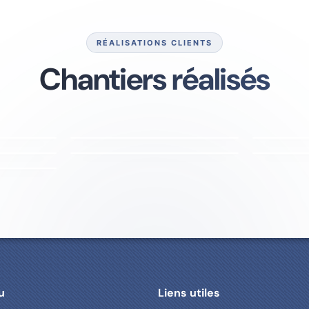
RÉALISATIONS CLIENTS
Chantiers réalisés
200 MESH
LIZZY
100 L 4CV
120 MESH
75 Litr
LIZZ
SH
120 MESH
PARQUET
COQUE F
BOIS CHÊNE
VOLET P
u
Liens utiles