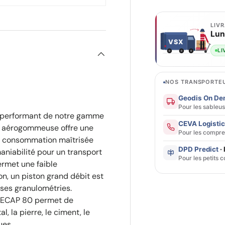
LIV
Lun
VSX
VSX
LI
NOS TRANSPORTEU
Geodis On D
Pour les sableu
performant de notre gamme
CEVA Logisti
te aérogommeuse offre une
Pour les compre
ne consommation maîtrisée
DPD Predict
· 
niabilité pour un transport
Pour les petits c
ermet une faible
n, un piston grand débit est
sses granulométries.
DECAP 80 permet de
l, la pierre, le ciment, le
ues.