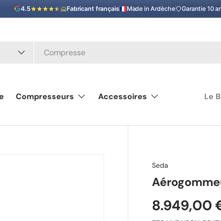
4.5
Fabricant français
Made in Ardèche
Garantie 10 a
le
Compresseurs
Accessoires
Le B
Seda
Aérogommeu
8.949,00 