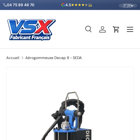
04 75 89 46 70
4.5
🇫🇷
Aller au contenu
Menu
Recherche
Se connecter
Panier
Recherche
Type de produit
Tous
Accueil
Aérogommeuse Decap 8 - SEDA