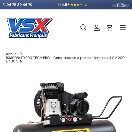
04 75 89 46 70
4.5
🇫🇷
Aller au contenu
Menu
Recherche
Se connecter
Panier
Recherche
Type de produit
Tous
Accueil
B3800B/4T/200 TECH PRO - Compresseur à piston silencieux 4 CV 200
L 400 V Tri