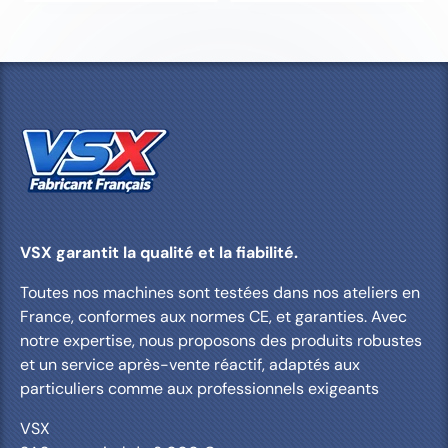
BOIS CHÊNE
P
V
A
A
R
A
VOLET PINS
P
V
È
N
A
A
R
A
S
T
CHARPENTE CHÊNE
P
V
È
N
R
A
S
T
È
N
S
T
VSX garantit la qualité et la fiabilité.
Toutes nos machines sont testées dans nos ateliers en
France, conformes aux normes CE, et garanties. Avec
notre expertise, nous proposons des produits robustes
et un service après-vente réactif, adaptés aux
particuliers comme aux professionnels exigeants
VSX