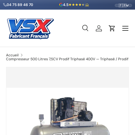
04 75 89 46 70
4.5
🇫🇷
Aller au contenu
Menu
Recherche
Se connecter
Panier
Recherche
Type de produit
Tous
Accueil
Compresseur 500 Litres 7,5CV Prodif Triphasé 400V — Triphasé / Prodif