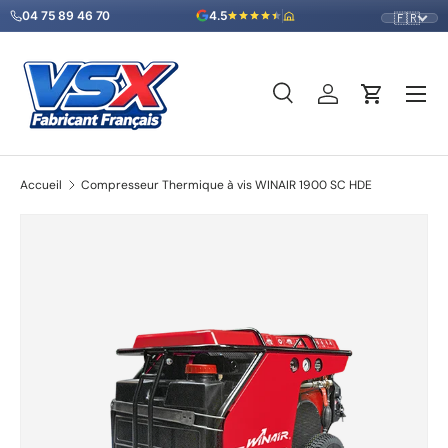
04 75 89 46 70
4.5
🇫🇷
Aller au contenu
Menu
Recherche
Se connecter
Panier
Recherche
Type de produit
Tous
Accueil
Compresseur Thermique à vis WINAIR 1900 SC HDE