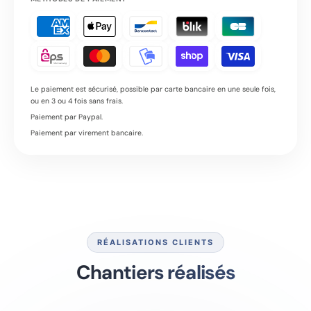
Le paiement est sécurisé, possible par carte bancaire en une seule fois,
ou en 3 ou 4 fois sans frais.
Paiement par Paypal.
Paiement par virement bancaire.
RÉALISATIONS CLIENTS
Chantiers réalisés
MAGGY
200L 4CV
200 MESH
ZEN 75L
150L 3CV
200 MESH
LIZZY
100 L 4CV
120 MESH
75 Litres
9CV
120 MESH