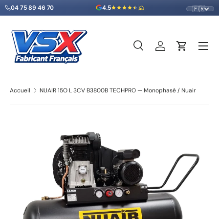
04 75 89 46 70
4.5
🇫🇷
Aller au contenu
Menu
Recherche
Se connecter
Panier
Recherche
Type de produit
Tous
Accueil
NUAIR 15O L 3CV B3800B TECHPRO — Monophasé / Nuair