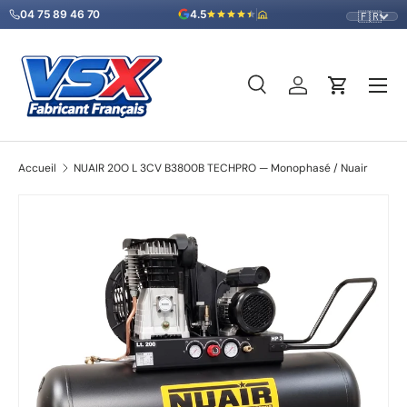
04 75 89 46 70
4.5
🇫🇷
Aller au contenu
Menu
Recherche
Se connecter
Panier
Recherche
Type de produit
Tous
Accueil
NUAIR 20O L 3CV B3800B TECHPRO — Monophasé / Nuair